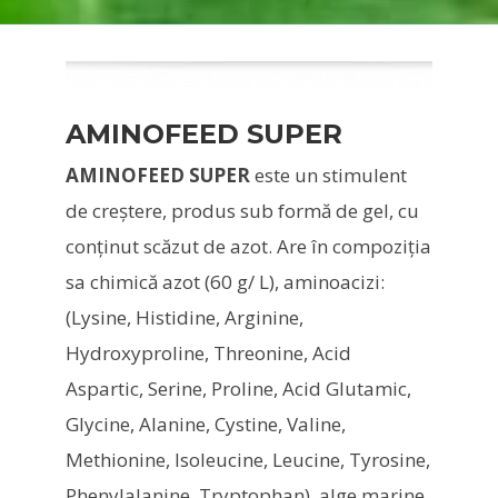
AMINOFEED SUPER
AMINOFEED SUPER
este un stimulent
de creştere, produs sub formă de gel, cu
conţinut scăzut de azot. Are în compoziţia
sa chimică azot (60 g/ L), aminoacizi:
(Lysine, Histidine, Arginine,
Hydroxyproline, Threonine, Acid
Aspartic, Serine, Proline, Acid Glutamic,
Glycine, Alanine, Cystine, Valine,
Methionine, Isoleucine, Leucine, Tyrosine,
Phenylalanine, Tryptophan), alge marine,