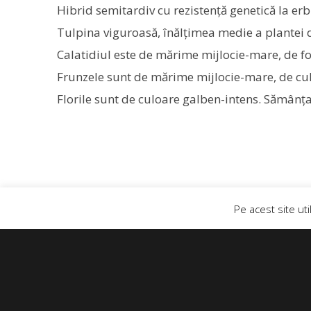
Hibrid semitardiv cu rezistenţă genetică la er
Tulpina viguroasă, înălțimea medie a plantei
Calatidiul este de mărime mijlocie-mare, de f
Frunzele sunt de mărime mijlocie-mare, de cul
Florile sunt de culoare galben-intens. Sămânța
Pe acest site uti
+4 0758 555 444
Căutare