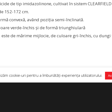
bicide de tip imidazolinone, cultivat în sistem CLEARFIELD
 de 152-172 cm.
ormă convexă, având poziția semi-înclinată.
oare verde-închis şi de formă triunghiulară
 este de mărime mijlocie, de culoare gri-închis, cu dungi
lizăm cookie-uri pentru a îmbunătăți experiența utilizatorului.
Ac
Postări recente
Anunț public privind proiectul «Impadurire
terenuri Agricole-Farcas 1» propus de SC