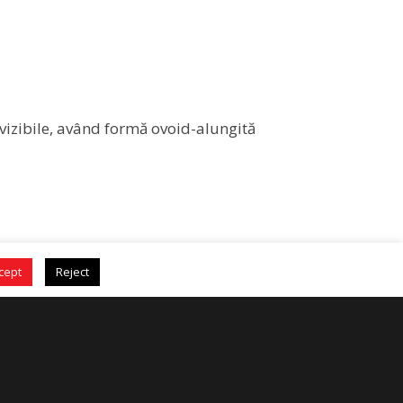
 vizibile, având formă ovoid-alungită
cept
Reject
Informații de contact
Blvd. Timișoara, nr. 26, Etaj 1, Plaza
Romania Offices