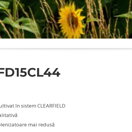
 FD15CL44
cultivat în sistem CLEARFIELD
alitativă
olenizatoare mai redusă