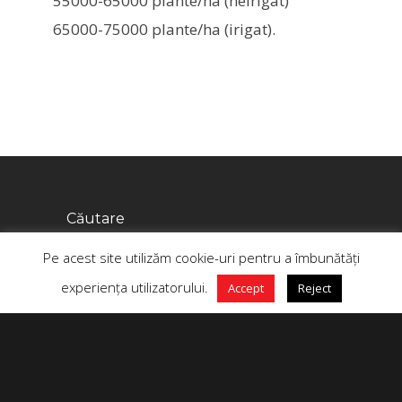
55000-65000 plante/ha (neirigat)
65000-75000 plante/ha (irigat).
Căutare
Pe acest site utilizăm cookie-uri pentru a îmbunătăți
experiența utilizatorului.
Accept
Reject
+4 0758 555 444
Politici de Confidențialitate
Postări recente