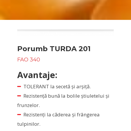
Porumb TURDA 201
FAO 340
Avantaje:
TOLERANT la secetă şi arşiţă.
Rezistenţă bună la bolile ştiuletelui şi
frunzelor.
Rezistenți la căderea şi frângerea
tulpinilor.