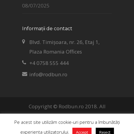
08/07/2025
Informații de contact
Blvd. Timișoara, nr. 26, Etaj 1,
Plaza Romania Offices
+4 0758 555 444
info@rodbun.ro
Copyright © Rodbun.ro 2018. All
rights reserved.
Pe acest site utilizăm cookie-uri pentru a îmbunătăți
experiența utilizatorului.
Accept
Reject