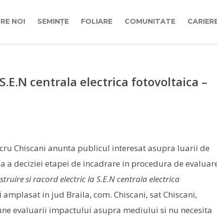
RE NOI
SEMINȚE
FOLIARE
COMUNITATE
CARIER
 S.E.N centrala electrica fotovoltaica –
u Chiscani anunta publicul interesat asupra luarii de
la a deciziei etapei de incadrare in procedura de evaluar
truire si racord electric la S.E.N centrala electrica
i amplasat in jud Braila, com. Chiscani, sat Chiscani,
une evaluarii impactului asupra mediului si nu necesita