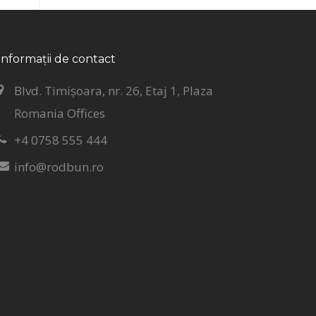
Informații de contact
Blvd. Timișoara, nr. 26, Etaj 1, Plaza
Romania Offices
+4 0758 555 444
info@rodbun.ro