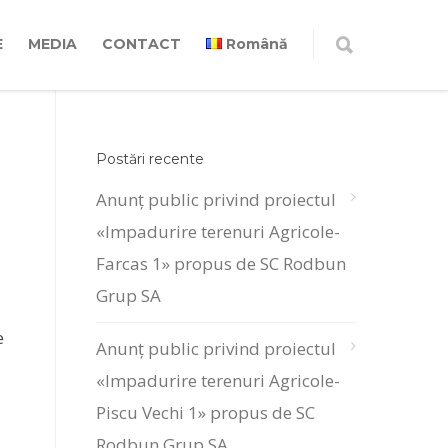
E
MEDIA
CONTACT
Română
Postări recente
Anunț public privind proiectul
«Impadurire terenuri Agricole-
Farcas 1» propus de SC Rodbun
Grup SA
e
Anunț public privind proiectul
«Impadurire terenuri Agricole-
Piscu Vechi 1» propus de SC
Rodbun Grup SA