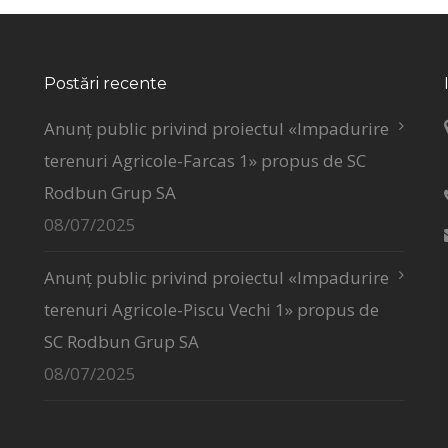
Postări recente
Anunț public privind proiectul «Impadurire
terenuri Agricole-Farcas 1» propus de SC
Rodbun Grup SA
08/07/2025
Anunț public privind proiectul «Impadurire
terenuri Agricole-Piscu Vechi 1» propus de
SC Rodbun Grup SA
08/07/2025