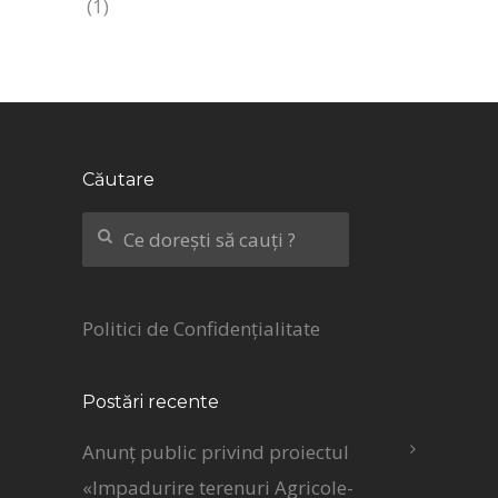
(1)
Căutare
Politici de Confidențialitate
Postări recente
Anunț public privind proiectul
«Impadurire terenuri Agricole-