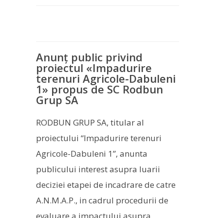
Anunț public privind
proiectul «Impadurire
terenuri Agricole-Dabuleni
1» propus de SC Rodbun
Grup SA
RODBUN GRUP SA, titular al
proiectului “Impadurire terenuri
Agricole-Dabuleni 1”, anunta
publicului interest asupra luarii
deciziei etapei de incadrare de catre
A.N.M.A.P., in cadrul procedurii de
evaluare a impactului asupra...