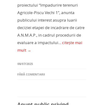
proiectului “Impadurire terenuri
Agricole-Piscu Vechi 1”, anunta
publicului interest asupra luarii
deciziei etapei de incadrare de catre
A.N.M.A.P., in cadrul procedurii de
evaluare a impactului...
citește mai
mult →
08/07/2025
FĂRĂ COMENTARII
Anunț public privind