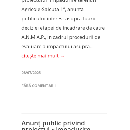
Agricole-Salcuta 1”, anunta
publicului interest asupra luarii
deciziei etapei de incadrare de catre
A.N.M.A.P., in cadrul procedurii de
evaluare a impactului asupra...
citește mai mult →
08/07/2025
FĂRĂ COMENTARII
Anunț public privind
proiectul «Impadurire