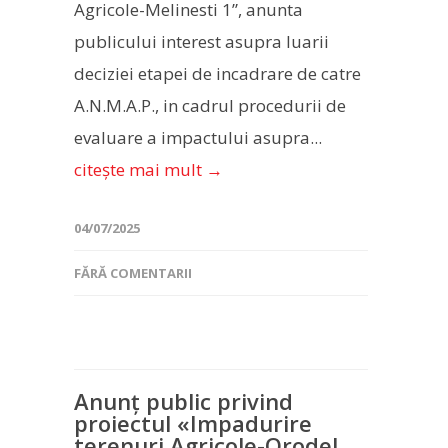
Agricole-Melinesti 1”, anunta
publicului interest asupra luarii
deciziei etapei de incadrare de catre
A.N.M.A.P., in cadrul procedurii de
evaluare a impactului asupra...
citește mai mult →
04/07/2025
FĂRĂ COMENTARII
Anunț public privind
proiectul «Impadurire
terenuri Agricole-Orodel